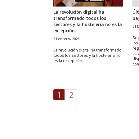
La revolución digital ha
Úl
transformado todos los
pa
sectores y la hostelería no es la
31 
excepción.
Seg
5 Febrero, 2025
los
reg
La revolución digital ha transformado
tra
todos los sectores y la hostelería no
dis
es la excepción.
com
1
2