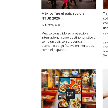
México fue el país socio en
Ta
FITUR 2026
co
col
17 Enero, 2026
me
México consolidó su proyección
23 
internacional como destino turístico y
como un país con presencia
La 
económica significativa en mercados
con
como el español.
la 
Se