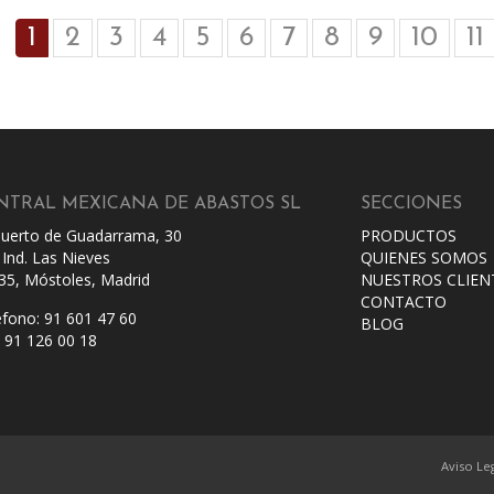
1
2
3
4
5
6
7
8
9
10
11
NTRAL MEXICANA DE ABASTOS SL
SECCIONES
Puerto de Guadarrama, 30
PRODUCTOS
 Ind. Las Nieves
QUIENES SOMOS
35, Móstoles, Madrid
NUESTROS CLIEN
CONTACTO
éfono: 91 601 47 60
BLOG
: 91 126 00 18
Aviso Le