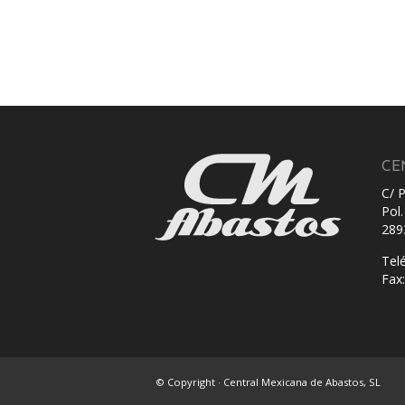
CE
C/ 
Pol.
289
Tel
Fax
© Copyright · Central Mexicana de Abastos, SL